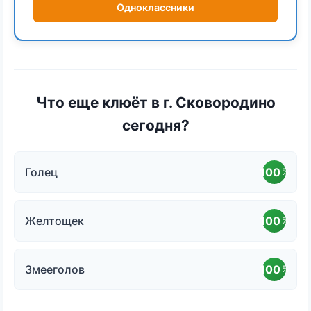
Одноклассники
Что еще клюёт в г. Сковородино
сегодня?
Голец
100
%
Желтощек
100
%
Змееголов
100
%