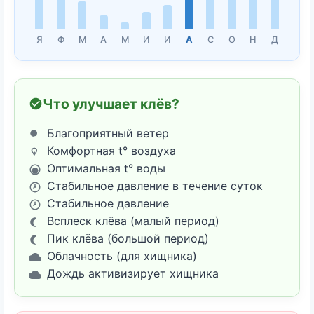
Я
Ф
М
А
М
И
И
А
С
О
Н
Д
Что улучшает клёв?
Благоприятный ветер
Комфортная t° воздуха
Оптимальная t° воды
Стабильное давление в течение суток
Стабильное давление
Всплеск клёва (малый период)
Пик клёва (большой период)
Облачность (для хищника)
Дождь активизирует хищника