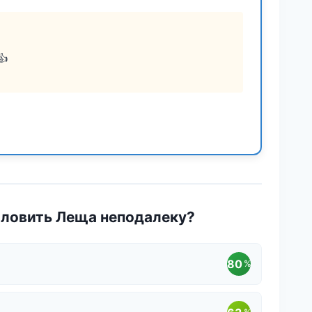
👍
оловить Леща неподалеку?
80
%