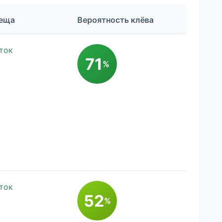
Леща
Вероятность клёва
ток
71
%
ток
52
%