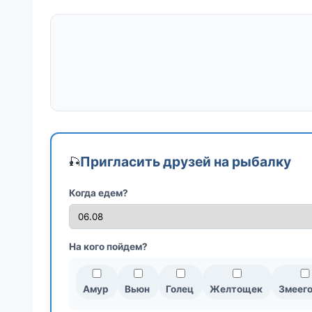
Пригласить друзей на рыбалку
🎣
Когда едем?
На кого пойдем?
Амур
Вьюн
Голец
Желтощек
Змеег