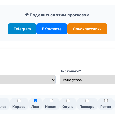
📢 Поделиться этим прогнозом:
Telegram
ВКонтакте
Одноклассники
Во сколько?
олов
Карась
Лещ
Налим
Окунь
Пескарь
Ротан