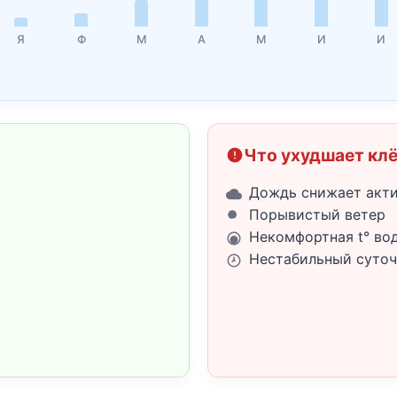
Я
Ф
М
А
М
И
И
Что ухудшает кл
Дождь снижает акт
Порывистый ветер
Некомфортная t° во
Нестабильный суточ