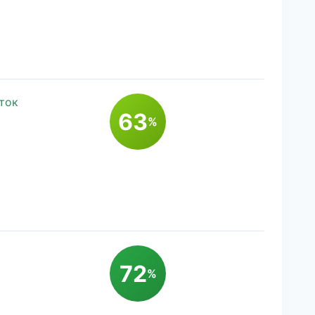
ток
63
%
72
%