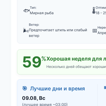
Тип:
Оптим
🐟
🌡️
Мирная рыба
18 - 2
Ветер:
Нере
🌬️
📅
Предпочитает штиль или слабый
Апре
ветер
59
%
Хорошая неделя для 
Несколько дней обещают хороший
🎯 Лучшие дни и время
09.08, Вс
(лучшее время ~03:00)