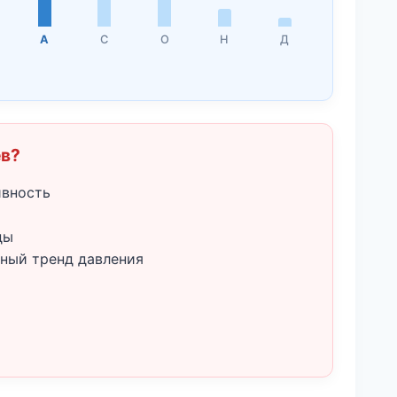
А
С
О
Н
Д
ёв?
ивность
ды
ный тренд давления