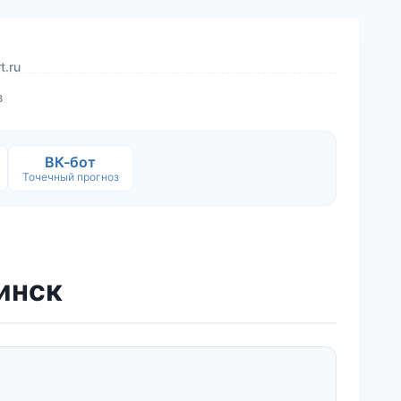
t.ru
в
ВК-бот
Точечный прогноз
хинск