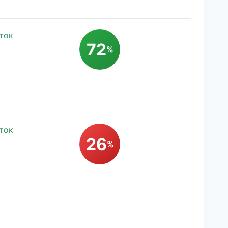
ток
72
%
ток
26
%