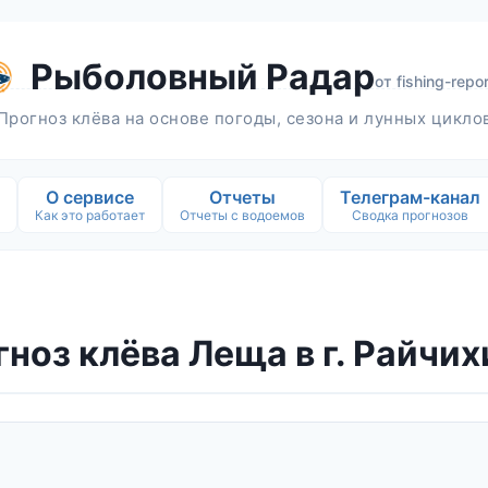
Рыболовный Радар
от
fishing-repor
Прогноз клёва на основе погоды, сезона и лунных цикло
О сервисе
Отчеты
Телеграм-канал
Как это работает
Отчеты с водоемов
Сводка прогнозов
ноз клёва Леща в г. Райчи