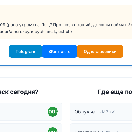
.08 (рано утром) на Лещ? Прогноз хороший, должны поймать! 
radar/amurskaya/raychihinsk/leshch/
Telegram
ВКонтакте
Одноклассники
нск сегодня?
Где еще п
100
Облучье
%
(~147 км)