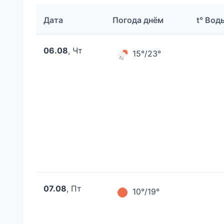
Дата
Погода днём
t° Вод
06.08
, Чт
15°/23°
07.08
, Пт
10°/19°