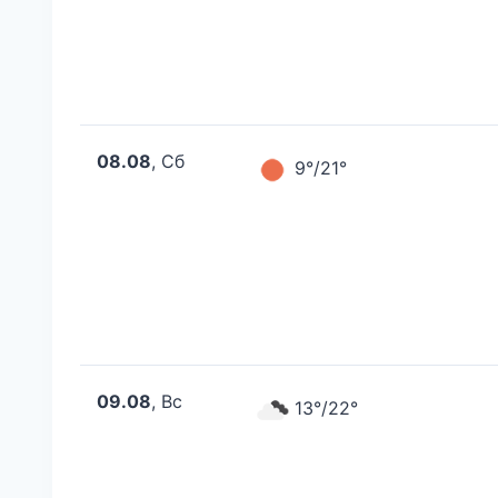
08.08
, Сб
9°/21°
09.08
, Вс
13°/22°