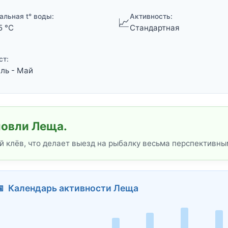
альная t° воды:
Активность:
📈
5 °C
Стандартная
ст:
ль - Май
ловли Леща.
 клёв, что делает выезд на рыбалку весьма перспективным
📅 Календарь активности Леща