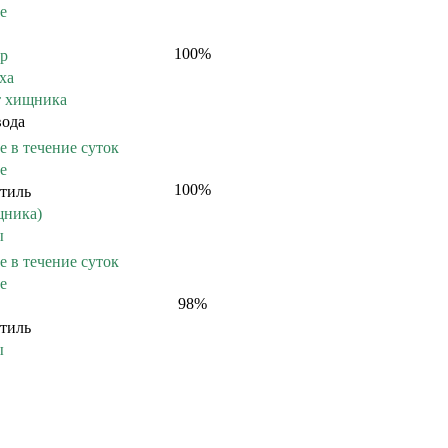
е
100
%
ер
ха
т хищника
вода
е в течение суток
е
100
%
тиль
щника)
ы
е в течение суток
е
98
%
тиль
ы