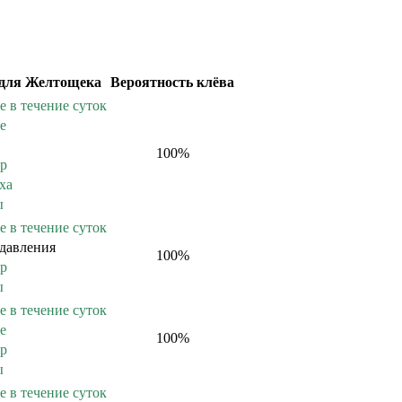
для Желтощека
Вероятность клёва
е в течение суток
е
100
%
ер
ха
ы
е в течение суток
давления
100
%
ер
ы
е в течение суток
е
100
%
ер
ы
е в течение суток