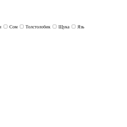
н
Сом
Толстолобик
Щука
Язь