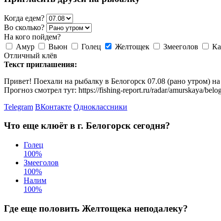
Когда едем?
Во сколько?
На кого пойдем?
Амур
Вьюн
Голец
Желтощек
Змееголов
Ка
Отличный клёв
Текст приглашения:
Привет! Поехали на рыбалку в Белогорск 07.08 (рано утром) н
Прогноз смотрел тут: https://fishing-report.ru/radar/amurskaya/belo
Telegram
ВКонтакте
Одноклассники
Что еще клюёт в г. Белогорск сегодня?
Голец
100
%
Змееголов
100
%
Налим
100
%
Где еще половить Желтощека неподалеку?