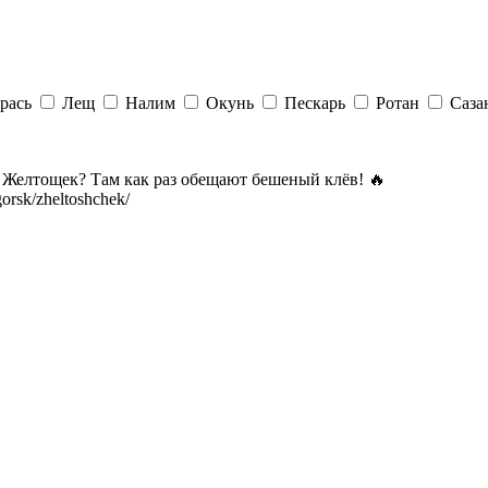
рась
Лещ
Налим
Окунь
Пескарь
Ротан
Саза
а Желтощек? Там как раз обещают бешеный клёв! 🔥
gorsk/zheltoshchek/