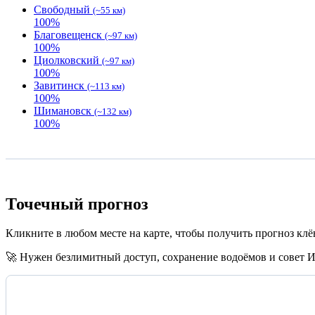
Свободный
(~55 км)
100
%
Благовещенск
(~97 км)
100
%
Циолковский
(~97 км)
100
%
Завитинск
(~113 км)
100
%
Шимановск
(~132 км)
100
%
Точечный прогноз
Кликните в любом месте на карте, чтобы получить прогноз клёв
🚀 Нужен безлимитный доступ, сохранение водоёмов и совет 