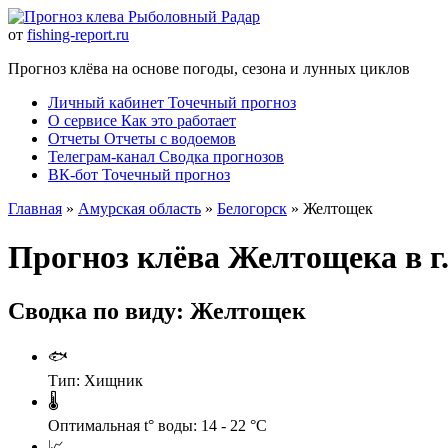
Рыболовный Радар
от
fishing-report.ru
Прогноз клёва на основе погоды, сезона и лунных циклов
Личный кабинет
Точечный прогноз
О сервисе
Как это работает
Отчеты
Отчеты с водоемов
Телеграм-канал
Сводка прогнозов
ВК-бот
Точечный прогноз
Главная
»
Амурская область
»
Белогорск
» Желтощек
Прогноз клёва Желтощека в г
Сводка по виду: Желтощек
🐟
Тип:
Хищник
🌡️
Оптимальная t° воды:
14 - 22 °C
📈