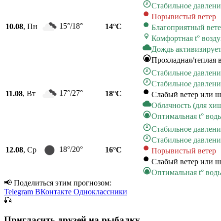
Стабильное давлени
Порывистый ветер
15°/18°
10.08
, Пн
14°C
Благоприятный вет
Комфортная t° возду
Дождь активизируе
Прохладная/теплая 
Стабильное давлени
Стабильное давлени
17°/27°
11.08
, Вт
18°C
Слабый ветер или ш
Облачность (для хи
Оптимальная t° вод
Стабильное давлени
Стабильное давлени
18°/20°
12.08
, Ср
16°C
Порывистый ветер
Слабый ветер или ш
Оптимальная t° вод
📢 Поделиться этим прогнозом:
Telegram
ВКонтакте
Одноклассники
🎣
Пригласить друзей на рыбалку