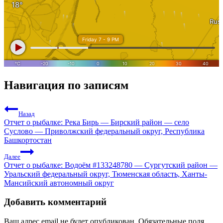
Навигация по записям
Назад
Отчет о рыбалке: Река Бирь — Бирский район — село
Суслово — Приволжский федеральный округ, Республика
Башкортостан
Далее
Отчет о рыбалке: Водоём #133248780 — Сургутский район —
Уральский федеральный округ, Тюменская область, Ханты-
Мансийский автономный округ
Добавить комментарий
Ваш адрес email не будет опубликован.
Обязательные поля