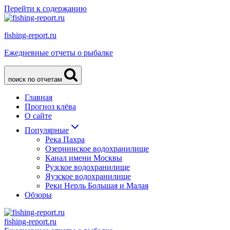
Перейти к содержанию
fishing-report.ru
Ежедневные отчеты о рыбалке
поиск по отчетам
Главная
Прогноз клёва
О сайте
Популярные
Река Пахра
Озернинское водохранилище
Канал имени Москвы
Рузское водохранилище
Яузское водохранилище
Реки Нерль Большая и Малая
Обзоры
fishing-report.ru