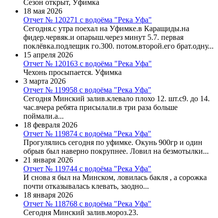
Сезон открыт, Уфимка
18 мая 2026
Отчет № 120271 с водоёма "Река Уфа"
Сегодня.с утра поехал на Уфимке.в Каращиды.на
фидер.червяк.и опарыш.через минут 5.7. первая
поклёвка.подлещик го.300. потом.второй.его брат.одну...
15 апреля 2026
Отчет № 120163 с водоёма "Река Уфа"
Чехонь просыпается. Уфимка
3 марта 2026
Отчет № 119958 с водоёма "Река Уфа"
Сегодня Минский залив.клевало плохо 12. шт.с9. до 14.
час.вчера ребята присылали.в три раза больше
поймали.а...
18 февраля 2026
Отчет № 119874 с водоёма "Река Уфа"
Прогулялись сегодня по уфимке. Окунь 900гр и один
обрыв был наверно покрупнее. Ловил на безмотылки...
21 января 2026
Отчет № 119744 с водоёма "Река Уфа"
И снова я был на Минском, ловилась бакля , а сорожка
почти отказывалась клевать, заодно...
18 января 2026
Отчет № 118768 с водоёма "Река Уфа"
Сегодня Минский залив.мороз.23.