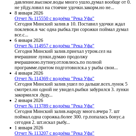
давление.высокое.воды много ушло.думал вообще от 0.
не уйду.ловил на стоячие удочки.закорм.но не...
8 января 2026
Отчет № 115550 с водоёма "Река Уфа"
Сегодня Минский залив.в 10. Поставил удочки ждал
поклевок.в час одна рыбка.три сорожки поймал думал
все.с...
6 января 2026
Отчет № 114957 с водоёма "Река Уфа"
Сегодня Минский залив.приехал утром.сел на
вчерашние лунки.думаю продолжу
вчерашнюю.путину.отловлюсь.по полной
программе.притом подготовился.а у рыбы свои...
4 января 2026
Отчет № 114369 с водоёма "Река Уфа"
Сегодня Минский залив.ушел по дальше.всех.лунок 5
смотрел.ни одной не увидел.рыбки забурился 3. лунки
закормился .буду...
2 января 2026
Отчет № 113789 с водоёма "Река Уфа"
Сегодня Минский залив.народу много.вчера 7. шт
поймал.одна сорожка.более 300. гр.попалась бонус.а
сегодня 2. шт.искал рыбу...
1 января 2026
Отчет № 113207 с водоёма "Река Уфа"