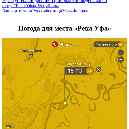
Уфа
#
густера
#
подлещик
#
Приволжский федеральный
округ
#
Река Уфа
#
Республика
Башкортостан
#
Россия
#
синец
#
Уфа
#
Февраль
Погода для места «Река Уфа»